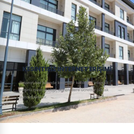
KESİNTİSİZ İNTERNET ERİŞİMİ
Binanın her katında kesintisiz kablosuz internet
erişimi mevcut olup, öğrencilere ücretsiz olarak
sunulmaktadır.